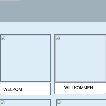
WILLKOMMEN
WELKOM
Welkom
 de verblijfplaats van een bijzondere en un