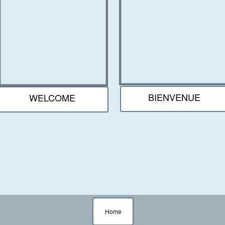
tie gevonden: Kleuren houtsnede prenten, d
 zonder etspers, door de eerste generatie
naressen geboren tussen 1850-1900 die da
 mee aan de gang ging. Tussen 1900 en 1935
BIENVENUE
WELCOME
één van de te organiseren tentoonstelling
e Galerie en archief. Lees over geschiedenis 
e en over hun levens in het begeleidende b
Das Haus der Frau
 tentoonstelling en paviljoen op de Grafis
Home
entoonstelling in Leipzig in 1914.